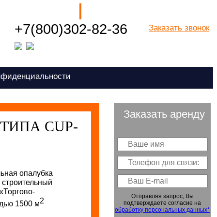
Наши филиалы
+7(800)302-82-36
Заказать звонок
Посмотреть все города РФ
нфиденциальности
Заказать аренду
ТИПА CUP-
ьная опалубка
 строительный
 «Торгово-
Отправляя запрос, Вы
2
подтверждаете согласие на
дью 1500 м
обработку персональных данных*