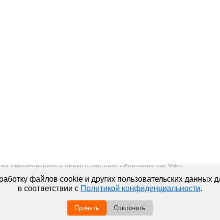
да строительного и промышленного оборудования Уфа
Аренда оборудования 2018. Все права защищены
аботку файлов cookie и других пользовательских данных д
ПОЛИТИКА КОНФИДЕНЦИАЛЬНОСТИ
в соответствии с
Политикой конфиденциальности
.
Пользуясь сайтом, Вы автоматически принимаете
ПРАВИЛА ПЕРЕДАЧИ И ОБРАБОТКИ ПЕРСОНАЛЬНЫХ ДАННЫХ
Принять
Отклонить