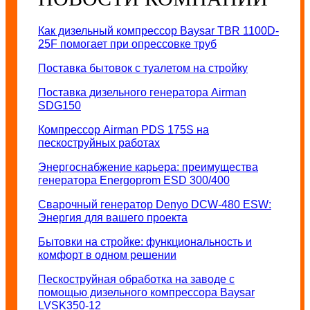
Как дизельный компрессор Baysar TBR 1100D-
25F помогает при опрессовке труб
Поставка бытовок с туалетом на стройку
Поставка дизельного генератора Airman
SDG150
Компрессор Airman PDS 175S на
пескоструйных работах
Энергоснабжение карьера: преимущества
генератора Energoprom ESD 300/400
Сварочный генератор Denyo DCW-480 ESW:
Энергия для вашего проекта
Бытовки на стройке: функциональность и
комфорт в одном решении
Пескоструйная обработка на заводе с
помощью дизельного компрессора Baysar
LVSK350-12