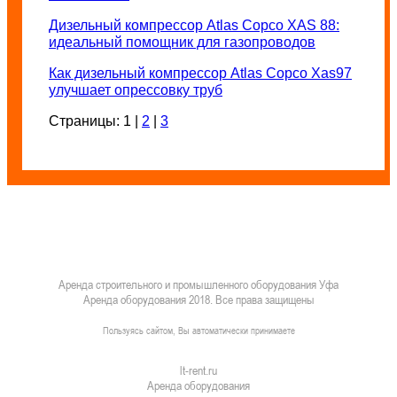
Дизельный компрессор Atlas Copco XAS 88:
идеальный помощник для газопроводов
Как дизельный компрессор Atlas Copco Xas97
улучшает опрессовку труб
Страницы:
1
|
2
|
3
Аренда строительного и промышленного оборудования Уфа
Аренда оборудования 2018. Все права защищены
ПОЛИТИКА КОНФИДЕНЦИАЛЬНОСТИ
Пользуясь сайтом, Вы автоматически принимаете
ПРАВИЛА ПЕРЕДАЧИ И ОБРАБОТКИ ПЕРСОНАЛЬНЫХ ДАННЫХ
lt-rent.ru
Аренда оборудования