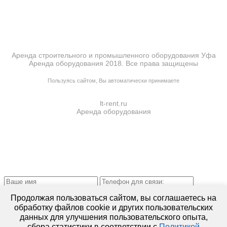
Аренда строительного и промышленного оборудования Уфа
Аренда оборудования 2018. Все права защищены
ПОЛИТИКА КОНФИДЕНЦИАЛЬНОСТИ
Пользуясь сайтом, Вы автоматически принимаете
ПРАВИЛА ПЕРЕДАЧИ И ОБРАБОТКИ ПЕРСОНАЛЬНЫХ ДАННЫХ
lt-rent.ru
Аренда оборудования
Отправляя запрос, Вы подтверждаете согласие на
обработку
Продолжая пользоваться сайтом, вы соглашаетесь на
персональных данных*
обработку файлов cookie и других пользовательских
данных для улучшения пользовательского опыта,
сбора статистики в соответствии с
Политикой