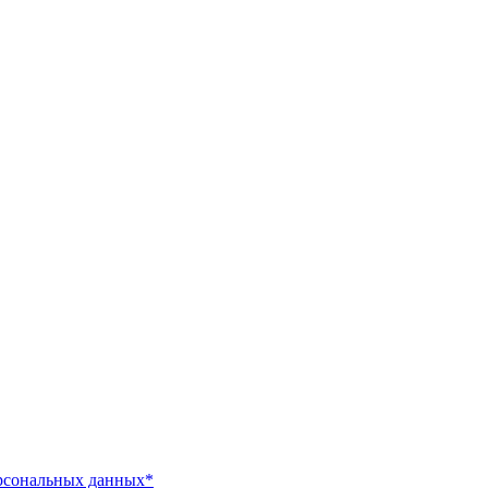
ПОЛИТИКА КОНФИДЕНЦИАЛЬНОСТИ
ПРАВИЛА ПЕРЕДАЧИ И ОБРАБОТКИ ПЕРСОНАЛЬНЫХ ДАННЫХ
рсональных данных*