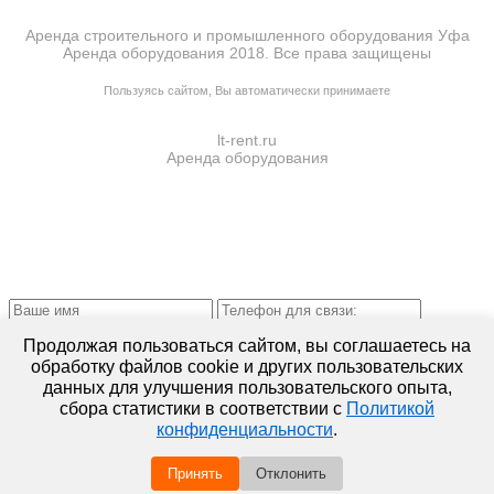
Аренда строительного и промышленного оборудования Уфа
Аренда оборудования 2018. Все права защищены
ПОЛИТИКА КОНФИДЕНЦИАЛЬНОСТИ
Пользуясь сайтом, Вы автоматически принимаете
ПРАВИЛА ПЕРЕДАЧИ И ОБРАБОТКИ ПЕРСОНАЛЬНЫХ ДАННЫХ
lt-rent.ru
Аренда оборудования
Отправляя запрос, Вы подтверждаете согласие на
обработку
Продолжая пользоваться сайтом, вы соглашаетесь на
персональных данных*
обработку файлов cookie и других пользовательских
данных для улучшения пользовательского опыта,
сбора статистики в соответствии с
Политикой
конфиденциальности
.
Отправляя запрос, Вы подтверждаете согласие на
обработку
персональных данных*
Принять
Отклонить