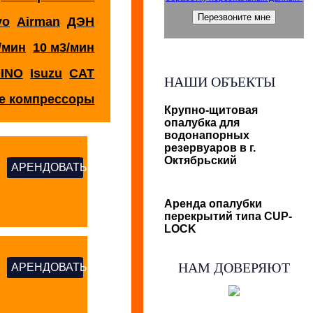
yo
Airman
ДЭН
/мин
10 м3/мин
INO
Isuzu
CAT
НАШИ ОБЪЕКТЫ
е компрессоры
Крупно-щитовая
опалубка для
водонапорных
резервуаров в г.
Октябрьский
АРЕНДОВАТЬ
Аренда опалубки
перекрытий типа CUP-
LOCK
НАМ ДОВЕРЯЮТ
АРЕНДОВАТЬ