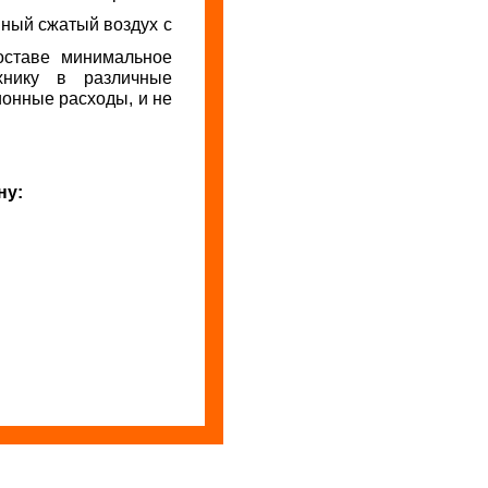
ный сжатый воздух с
составе минимальное
хнику в различные
онные расходы, и не
.
ну: