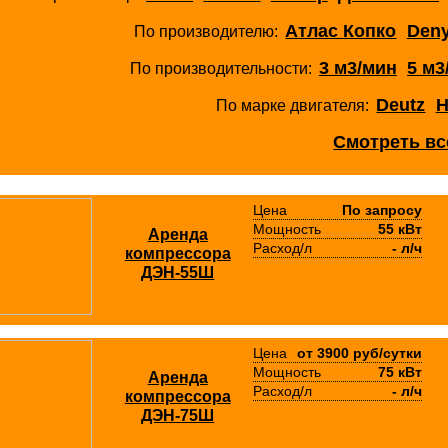
Атлас Копко
Den
По производителю:
3 м3/мин
5 м3
По производительности:
Deutz
H
По марке двигателя:
Смотреть вс
Цена
По запросу
Мощность
55 кВт
Аренда
Расход/л
- л/ч
компрессора
ДЭН-55Ш
Цена
от 3900 руб/сутки
Мощность
75 кВт
Аренда
Расход/л
- л/ч
компрессора
ДЭН-75Ш