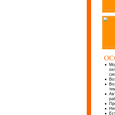
ОС
Мо
ох
си
Во
Во
те
Ав
ра
Пр
Не
Ес