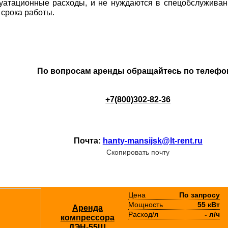
луатационные расходы, и не нуждаются в спецобслуживан
 срока работы.
По вопросам аренды обращайтесь по телефо
+7(800)302-82-36
Почта:
hanty-mansijsk@lt-rent.ru
Скопировать почту
Цена
По запросу
Мощность
55 кВт
Аренда
Расход/л
- л/ч
компрессора
ДЭН-55Ш