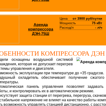
Цена
от 3900 руб/сутки
Мощность
75 кВт
Аренда
Расход/л
- л/ч
компрессора
ДЭН-75Ш
ОБЕННОСТИ КОМПРЕССОРА ДЭН
дели оснащены воздушной системой
лаждения, которая не допускает перегрев
стемы управления и двигателя.
зможность эксплуатации при температуре до +35 градусов.
здушный охладитель обеспечивает получение сжатого
мпературы.
томатическая панель управления позволяет задават
боты, и контролировать их в автоматическом режиме.
исутствует защита станции от перегрева, перегруза, скачко
стабильное напряжение не влияет на качество работы комп
ть возможность управлять станцией дистанционно, с рассто