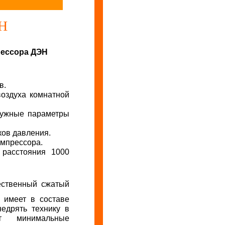
Н
в.
воздуха комнатной
нужные параметры
ков давления.
омпрессора.
 расстояния 1000
ственный сжатый
х имеет в составе
едрять технику в
т минимальные