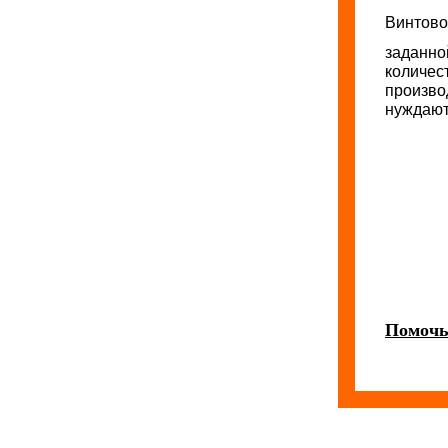
Винтов
заданно
количе
произво
нуждают
Помочь