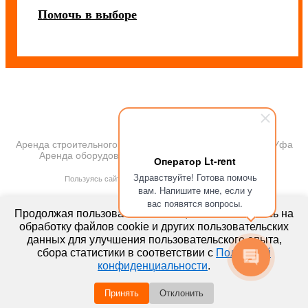
Помочь в выборе
Аренда строительного и промышленного оборудования Уфа
Аренда оборудования 2018. Все права защищены
Оператор Lt-rent
ПОЛИТИКА КОНФИДЕНЦИАЛЬНОСТИ
Здравствуйте! Готова помочь
Пользуясь сайтом, Вы автоматически принимаете
вам. Напишите мне, если у
ПРАВИЛА ПЕРЕДАЧИ И ОБРАБОТКИ ПЕРСОНАЛЬНЫХ ДАННЫХ
вас появятся вопросы.
lt-rent.ru
Продолжая пользоваться сайтом, вы соглашаетесь на
Аренда оборудования
обработку файлов cookie и других пользовательских
данных для улучшения пользовательского опыта,
сбора статистики в соответствии с
Политикой
конфиденциальности
.
Принять
Отклонить