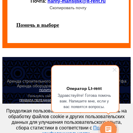
Почта:
hanty-mansijsk@lt-rent.ru
Скопировать почту
Помочь в выборе
Аренда строительного и промышленного оборудования Уфа
Аренда оборудования 2018. Все права защищены
Оператор Lt-rent
ПОЛИТИКА КОНФИДЕНЦИАЛЬНОСТИ
Здравствуйте! Готова помочь
Пользуясь сайтом, Вы автоматически принимаете
вам. Напишите мне, если у
ПРАВИЛА ПЕРЕДАЧИ И ОБРАБОТКИ ПЕРСОНАЛЬНЫХ ДАННЫХ
вас появятся вопросы.
lt-rent.ru
Продолжая пользоваться сайтом, вы соглашаетесь на
Аренда оборудования
обработку файлов cookie и других пользовательских
данных для улучшения пользовательского опыта,
сбора статистики в соответствии с
Политикой